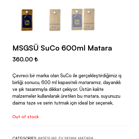
MSGSÜ SuCo 600ml Matara
360.00
₺
Çevreci bir marka olan SuCo ile gerçekleştirdiğimiz iş
birliği sonucu, 600 ml kapasiteli mataramız, dayanıklı
ve şık tasarımıyla dikkat çekiyor. Üstün kalite
malzemeler kullanılarak üretilen bu matara, suyunuzu
daima taze ve serin tutmak için ideal bir seçenek.
Out of stock
CATEGORIES:
AKSESUAR
,
EV YAŞAM
,
MATARA