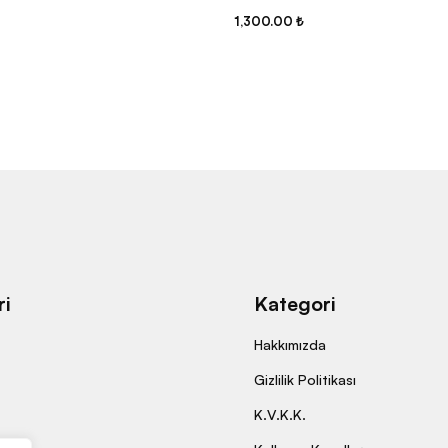
1,300.00
₺
i
Kategori
Hakkımızda
Gizlilik Politikası
K.V.K.K.