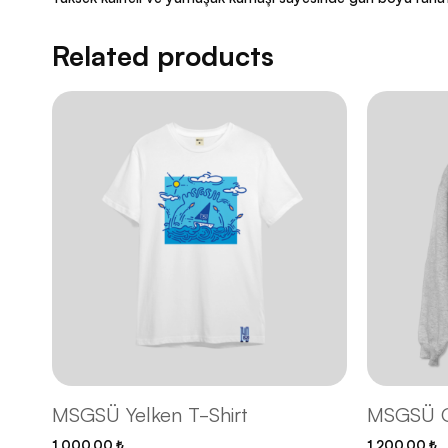
Related products
MSGSÜ Yelken T-Shirt
MSGSÜ Gr
1,000.00
₺
1,200.00
₺