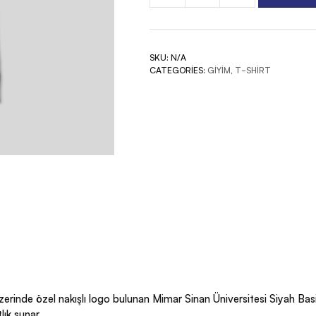
Siyah
Basic
T-
SKU:
N/A
Shirt
CATEGORIES:
GIYIM
,
T-SHIRT
quantity
inde özel nakışlı logo bulunan Mimar Sinan Üniversitesi Siyah Basic T
ık sunar.