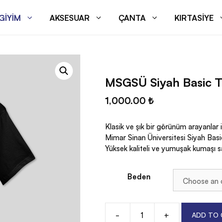
GIYIM
AKSESUAR
ÇANTA
KIRTASIYE
MSGSÜ Siyah Basic T
1,000.00
₺
Klasik ve şık bir görünüm arayanlar
Mimar Sinan Üniversitesi Siyah Basic 
Yüksek kaliteli ve yumuşak kumaşı s
Beden
-
+
ADD TO 
MSGSÜ