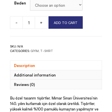
Beden
-
+
ADD TO CART
MSGSÜ
140
Yıl
Mavi
SKU:
N/A
Logo
CATEGORIES:
GIYIM
,
T-SHIRT
T-
Shirt
quantity
Description
Additional information
Reviews (0)
Bu özel tasarım tişörtler, Mimar Sinan Üniversitesi’nin
140. yılını kutlamak için özel olarak üretildi. Tişörtler,
yüksek kaliteli %100 pamuklu kumaştan yapılmıştır ve