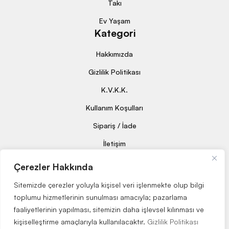
Takı
Ev Yaşam
Kategori
Hakkımızda
Gizlilik Politikası
K.V.K.K.
Kullanım Koşulları
Sipariş / İade
İletişim
E-Bülten
Çerezler Hakkında
Haftalık bültenimize üye olmak için
tıklayın
.
Sitemizde çerezler yoluyla kişisel veri işlenmekte olup bilgi
toplumu hizmetlerinin sunulması amacıyla; pazarlama
faaliyetlerinin yapılması, sitemizin daha işlevsel kılınması ve
kişiselleştirme amaçlarıyla kullanılacaktır.
Gizlilik Politikası